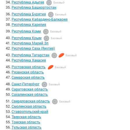
Республика Адыгея
Базовый
Республика Башкортостан
Республика Бурятия
Базовый
Республика Кабардино-Балкария
Республика Карелия
Республика Коми
Базовый
Республика Крым
Базовый
Республика Марий Эл
Республика Саха (Якутия)
Республика Татарстан
Базовый
Республика Хакасия
Ростовская область
Базовый
Рязанская область
Самарская область
Санкт-Петербург
Базовый
Саратовская область
Сахалинская область
Свердловская область
Базовый
Смоленская область
Ставропольский край
Тверская область
Томская область
Тульская область