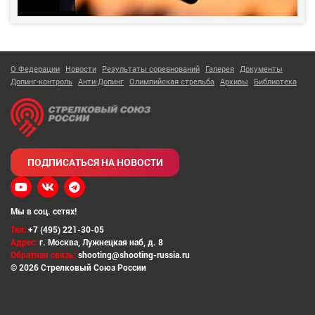
О Федерации
Новости
Результаты соревнований
Галерея
Документы
Допинг-контроль
Анти-Допинг
Олимпийская стрельба
Архивы
Библиотека
ПОДПИСАТЬСЯ НА НОВОСТИ
Мы в соц. сетях!
Тел:
+7 (495) 221-30-05
Адрес:
г. Москва
,
Лужнецкая наб, д. 8
Обратная связь:
shooting@shooting-russia.ru
© 2026 Стрелковый Союз России