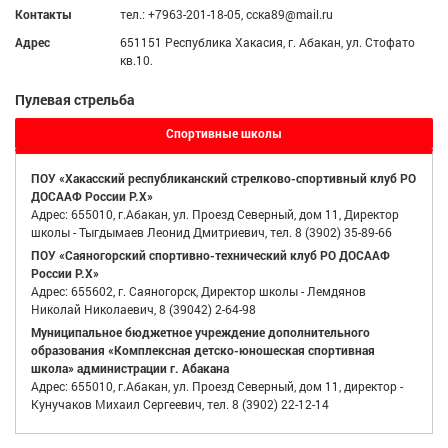
Контакты
тел.: +7963-201-18-05, сска89@mail.ru
Адрес
651151 Республика Хакасия, г. Абакан, ул. Стофато
кв.10.
Пулевая стрельба
Спортивные школы
ПОУ «Хакасский республиканский стрелково-спортивный клуб РО
ДОСААФ России Р.Х»
Адрес: 655010, г.Абакан, ул. Проезд Северный, дом 11, Директор
школы - Тыгдымаев Леонид Дмитриевич, тел. 8 (3902) 35-89-66
ПОУ «Саяногорский спортивно-технический клуб РО ДОСААФ
России Р.Х»
Адрес: 655602, г. Саяногорск, Директор школы - Лемдянов
Николай Николаевич, 8 (39042) 2-64-98
Муниципальное бюджетное учреждение дополнительного
образования «Комплексная детско-юношеская спортивная
школа» администрации г. Абакана
Адрес: 655010, г.Абакан, ул. Проезд Северный, дом 11, директор -
Кунучаков Михаил Сергеевич, тел. 8 (3902) 22-12-14