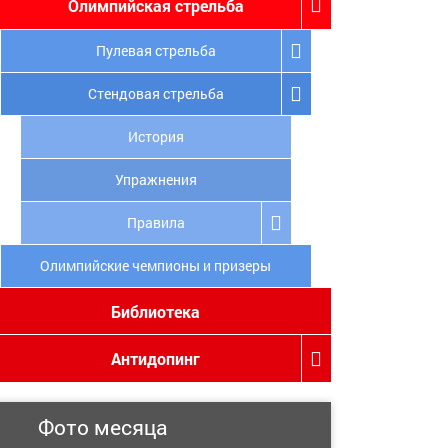
Олимпийская стрельба
Пулевая стрельба
Стендовая стрельба
История
Упражнения
Правила
Олимпийские чемпионы и призеры
Библиотека
Антидопинг
Фото месяца