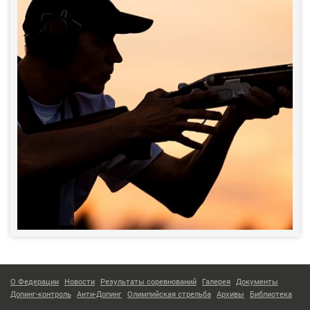
О Федерации
Новости
Результаты соревнований
Галерея
Документы
Допинг-контроль
Анти-Допинг
Олимпийская стрельба
Архивы
Библиотека