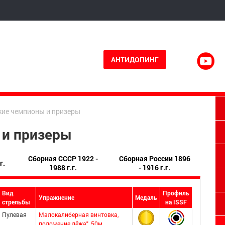
АНТИДОПИНГ
ие чемпионы и призеры
 и призеры
Сборная СССР 1922 -
Сборная России 1896
г.
1988 г.г.
- 1916 г.г.
Вид
Профиль
Упражнение
Медаль
стрельбы
на ISSF
Пулевая
Малокалиберная винтовка,
положение лёжа", 50м.