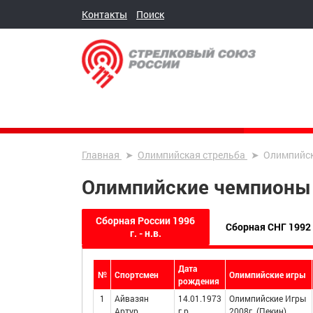
Контакты
Поиск
Главная
Олимпийская стрельба
Олимпийск
Олимпийские чемпионы
Сборная России 1996
Сборная СНГ 1992 
г. - н.в.
Дата
№
Спортсмен
Олимпийские игры
рождения
1
Айвазян
14.01.1973
Олимпийские Игры
Артур
г.р.
2008г. (Пекин)