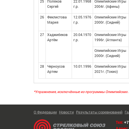
25
Поляков
22.01.1968
Олимпийские Игры
Сергей
г.р.
2004г. (Афины)
26
Феклистова
12.05.1976
Олимпийские Игры
Мария
г.р.
2000г. (Сидней)
27
Хаджибеков
20.04.1970
Олимпийские Игры
Артём
г.р.
1996г. (Атланта)
Олимпийские Игры
2000г. (Сидней)
28
Черноусов
10.01.1996
Олимпийские Игры
Артем
2021г. (Токио)
*Упражнения, исключённые из программы Олимпийских 
О Федерации
Новости
Результаты соревнований
Га
Тел:
+7
Адрес: