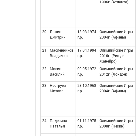
1996г. (Атланта)
20
Лыкин
13.03.1974
Олимпийские Игры
Дмитрий
г.р.
2004г. (Афины)
21
Масленников
17.04.1994
Олимпийские Игры
Владимир
г.р.
2016г. (Рио-де-
Жанейро)
22
Мосин
09.05.1972
Олимпийские Игры
Василий
г.р.
2012г. (Лондон)
23
Неструев
28.10.1968
Олимпийские Игры
Михаил
г.р.
2004г. (Афины)
24
Падерина
01.11.1975
Олимпийские Игры
Наталья
г.р.
2008г. (Пекин)