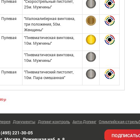
Пулевая
"Скорострельный пистолет,
25м. Мужчины"
Пулевая
"Малокалиберная винтовка,
три положения, 50м.
Женщины"
Пулевая
"Пневматическая винтовка,
10м. Мужчины"
"Пневматическая винтовка,
10м. Мужчины"
Пулевая
"Пневматический пистолет,
10м. Пара смешанная"
Игр
лерея
Документы
Допинг-контроль
Анти-Допинг
Олимпийская стрель
 (495) 221-30-05
ПОДПИСАТЬС
г. Москва
,
Лужнецкая наб, д. 8