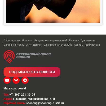
О Федерации
Новости
Результаты соревнований
Галерея
Документы
Допинг-контроль
Анти-Допинг
Олимпийская стрельба
Архивы
Библиотека
ПОДПИСАТЬСЯ НА НОВОСТИ
Мы в соц. сетях!
Тел:
+7 (495) 221-30-05
Адрес:
г. Москва
,
Лужнецкая наб, д. 8
Обратная связь:
shooting@shooting-russia.ru