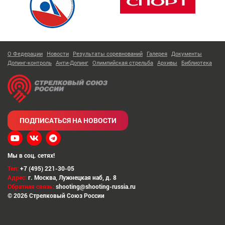
О Федерации
Новости
Результаты соревнований
Галерея
Документы
Допинг-контроль
Анти-Допинг
Олимпийская стрельба
Архивы
Библиотека
ПОДПИСАТЬСЯ НА НОВОСТИ
Мы в соц. сетях!
Тел:
+7 (495) 221-30-05
Адрес:
г. Москва
,
Лужнецкая наб, д. 8
Обратная связь:
shooting@shooting-russia.ru
© 2026 Стрелковый Союз России