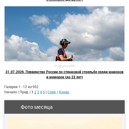
01 августа 2026
31.07.2026, Первенство России по стендовой стрельбе среди юниоров
и юниорок (до 22 лет)
Галерея 1 - 12 из 952
Начало | Пред. |
1
2
3
4
5
|
След.
|
Конец
Фото месяца