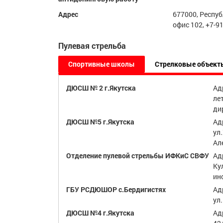
Адрес
677000, Республ
офис 102, +7-9
Пулевая стрельба
Спортивные школы
Стрелковые объект
ДЮСШ № 2 г.Якутска
Адр
лет
ди
ДЮСШ №5 г.Якутска
Ад
ул
Ал
Отделение пулевой стрельбы ИФКиС СВФУ
Адр
Кул
ин
ГБУ РСДЮШОР с.Бердигистях
Ад
ул
ДЮСШ №4 г.Якутска
Ад