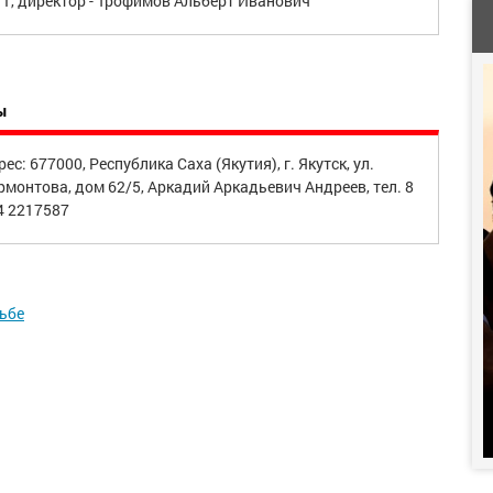
/1, директор - Трофимов Альберт Иванович
ы
ес: 677000, Республика Саха (Якутия), г. Якутск, ул.
рмонтова, дом 62/5, Аркадий Аркадьевич Андреев, тел. 8
4 2217587
льбе