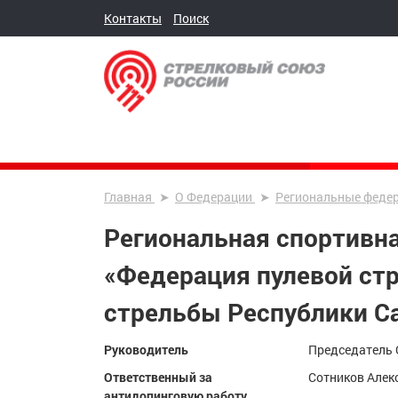
Контакты
Поиск
Главная
О Федерации
Региональные феде
Региональная спортивн
«Федерация пулевой ст
стрельбы Республики Са
Руководитель
Председатель
Ответственный за
Сотников Алек
антидопинговую работу