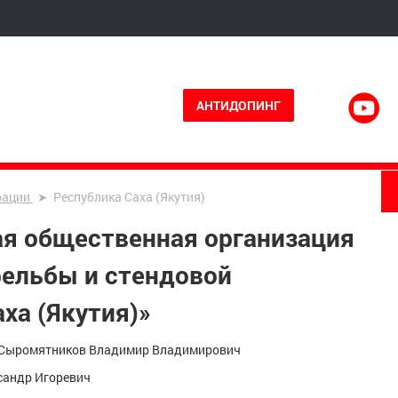
АНТИДОПИНГ
рации
Республика Саха (Якутия)
ая общественная организация
рельбы и стендовой
ха (Якутия)»
 Сыромятников Владимир Владимирович
сандр Игоревич