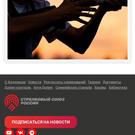
О Федерации
Новости
Результаты соревнований
Галерея
Документы
Допинг-контроль
Анти-Допинг
Олимпийская стрельба
Архивы
Библиотека
ПОДПИСАТЬСЯ НА НОВОСТИ