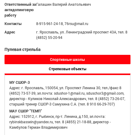
Ответственный за
Галашин Валерий Анатольевич
антидопинговую
работу
Контакты
8-915-961-24-18, 76rsu@mail.ru
Адрес
г. Ярославль, ул. Ленинградский проспект 43А, тел. 8
(4852) 55-20-94
Пулевая стрельба
Спортивные школы
Стрелковые объекты
МУ СШОР-3
Адрес: г. Ярославль, 150054, ул. Проспект Ленина 30, тел./факс 8
(4852) 73-57-39, эл.почта: sdushor-1@mail.ru, sduschor3@gmail.com,
директор - Куликов Николай Александрович, тел. 8 (4852) 73-26-07,
старший тренер СШОР-3 Самухина С.А. (тел. 8 910 66-29-707)
МАУ СШОР "ТЕМП"
Адрес: 152912, г. Рыбинск, пр-т. Ленина, д.150, эл.почта:
rybinskbassein@yandex.ru, тел. 8 (4855) 21-18-88, директор -
Камбулов Герман Владимирович