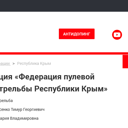
АНТИДОПИНГ
рации
Республика Крым
ция «Федерация пулевой
стрельбы Республики Крым»
рельба
сенко Тимур Георгиевич
Мария Владимировна