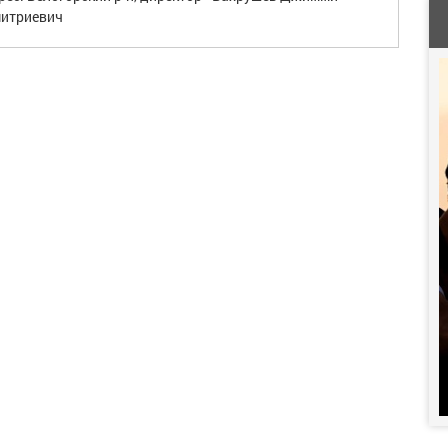
итриевич