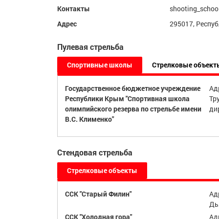
Контакты
shooting_schoo
Адрес
295017, Респуб
Пулевая стрельба
Спортивные школы
Стрелковые объект
Государственное бюджетное учреждение
Ад
Республики Крым "Спортивная школа
Тру
олимпийского резерва по стрельбе имени
ди
В.С. Клименко"
Стендовая стрельба
Стрелковые объекты
ССК "Старый Филин"
Ад
Дь
ССК "Холодная гора"
Ад