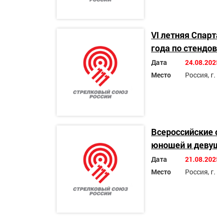
VI летняя Спар
года по стендо
Дата
24.08.202
Место
Россия, г
Всероссийские 
юношей и девуш
Дата
21.08.202
Место
Россия, г