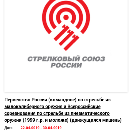
Первенство России (командное) по стрельбе из
малокалиберного оружия и Всероссийские
соревнования по стрельбе из пневматического
оружия (1999 г.р. и моложе) (движущаяся мишень)
Дата
22.04.0019 - 30.04.0019