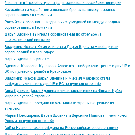
2 золотые и 1 серебряную награды завоевали российские юниорки
Хаджибеков и Барабанов завоевали бронзу на международных
соревнованиях в Германии
Российская сборная – лидер по числу медалей на международных
соревнованиях в Германии
Дарья Вдовина выиграла соревнования по стрельбе из
пневматической винтовки
Владимир Исаков, Юлия Алипова и Дарья Вдовина – победители
соревнований в Краснодаре
Дарья Вдовина в финале!
Вдовина, Кокорева, Кулаков и Азаренко – победители третьего дня ЧР и
ВС по пулевой стрельбе в Краснодаре
Владимир Исаков, Дарья Вдовина и Михаил Азаренко стали
победителями пятого дня ЧР и ВС по пулевой стрельбе
Анна Сушко и Дарья Вдовина в числе сильнейших на Финале Кубка
мира по пулевой стрельбе
Дарья Вдовина победила на чемпионате страны в стрельбе из
винтовки
Мария Пономарёва, Дарья Вдовина и Вероника Павлова – чемпионки
России по пулевой стрельбе
Алёна Низкошапская победила на Всероссийских соревнованиях
Дарья Вдовина стала бронзовым призёром международных