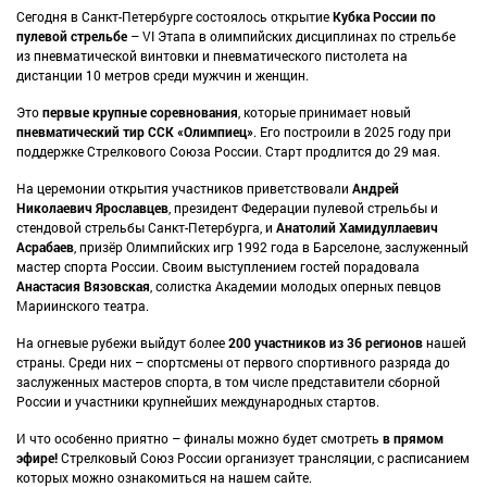
Сегодня в Санкт-Петербурге состоялось открытие
Кубка России по
пулевой стрельбе
– VI Этапа в олимпийских дисциплинах по стрельбе
из пневматической винтовки и пневматического пистолета на
дистанции 10 метров среди мужчин и женщин.
Это
первые крупные соревнования
, которые принимает новый
пневматический тир ССК «Олимпиец»
. Его построили в 2025 году при
поддержке Стрелкового Союза России. Старт продлится до 29 мая.
На церемонии открытия участников приветствовали
Андрей
Николаевич Ярославцев
, президент Федерации пулевой стрельбы и
стендовой стрельбы Санкт-Петербурга, и
Анатолий Хамидуллаевич
Асрабаев
, призёр Олимпийских игр 1992 года в Барселоне, заслуженный
мастер спорта России. Своим выступлением гостей порадовала
Анастасия Вязовская
, солистка Академии молодых оперных певцов
Мариинского театра.
На огневые рубежи выйдут более
200 участников из 36 регионов
нашей
страны. Среди них – спортсмены от первого спортивного разряда до
заслуженных мастеров спорта, в том числе представители сборной
России и участники крупнейших международных стартов.
И что особенно приятно – финалы можно будет смотреть
в прямом
эфире!
Стрелковый Союз России организует трансляции, с расписанием
которых можно ознакомиться
на нашем сайте
.