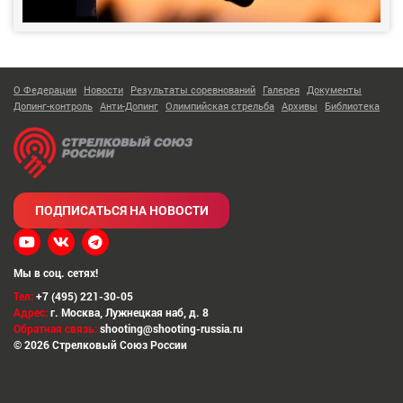
О Федерации
Новости
Результаты соревнований
Галерея
Документы
Допинг-контроль
Анти-Допинг
Олимпийская стрельба
Архивы
Библиотека
ПОДПИСАТЬСЯ НА НОВОСТИ
Мы в соц. сетях!
Тел:
+7 (495) 221-30-05
Адрес:
г. Москва
,
Лужнецкая наб, д. 8
Обратная связь:
shooting@shooting-russia.ru
© 2026 Стрелковый Союз России