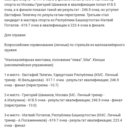
спорта из Москвы Григорий Шамаков в квалификации попал 618.5
очка, а в финале показал такой же результат - 246.9 очка, но уступил
Евстафию Телегину по результатам перестрелки. Третьим стал
кандидат в мастера спорта из Республики Башкортостан Матвей
Потапов - 619.7 очка в квалификации и 223.4 очка в финале.
Для справки:
Всероссийские соревнования (личные) по стрельбе из малокалиберного
оружия
"Малокалиберная винтовка, положение "лежа", 50м". Юноши
(неолимпийское упражнение):
1-е место - Евстафий Телегин, Удмуртская Республика (КМС. Личный
тренер - Ю.Вильданова) - 617.1 очка - результат квалификации; 246.9
очка - финал (перестрелка - 10.7)
2-е место - Григорий Шамаков, Москва (МС. Личный тренер -
А.Малухина) - 618.5 очка - результат квалификации; 246.9 очка - финал
(перестрелка - 10.0)
3-е место - Матвей Потапов, Республика Башкортостан (КМС. Личный
тренер - А.Посаженников) - 619.7 очка - результат квалификации; 223.4
очка - финал