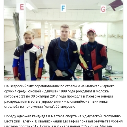
На Всероссийских соревнованиях по стрельбе из малокалиберного
оружия среди юношей и девушек 1999 года рождения и моложе,
которые с 23 по 30 октября 2017 года проходят в Ижевске, юноши
распределили места в упражнении «малокалиберная винтовка,
стрельба из положения "лежа", 50 метров».
Победу одержал кандидат в мастера спорта из Удмуртской Республики
Евстафий Телегин. В квалификации Евстафий показал результат уровня
мастера спорта - 617.1 очка, а в финале попал 246.9 очка. Мастер