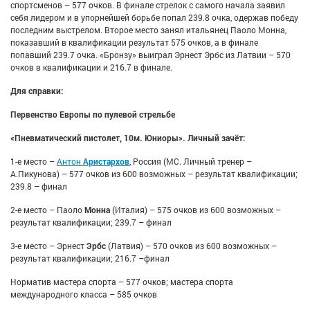
спортсменов – 577 очков. В финале стрелок с самого начала заявил
себя лидером и в упорнейшей борьбе попал 239.8 очка, одержав победу
последним выстрелом. Второе место занял итальянец Паоло Монна,
показавший в квалификации результат 575 очков, а в финале
попавший 239.7 очка. «Бронзу» выиграл Эрнест Эрбс из Латвии – 570
очков в квалификации и 216.7 в финале.
Для справки:
Первенство Европы по пулевой стрельбе
«Пневматический пистолет, 10м. Юниоры». Личный зачёт:
1-е место –
Антон
Аристархов
, Россия (МС. Личный тренер –
А.Пикунова) – 577 очков из 600 возможных – результат квалификации;
239.8 – финал
2-е место – Паоло
Монна
(Италия) – 575 очков из 600 возможных –
результат квалификации; 239.7 – финал
3-е место – Эрнест
Эрбс
(Латвия) – 570 очков из 600 возможных –
результат квалификации; 216.7 –финал
Норматив мастера спорта – 577 очков; мастера спорта
международного класса – 585 очков