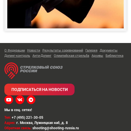
О Федерации
Новости
Результаты соревнований
Галерея
Документы
Допинг-контроль
Анти-Допинг
Олимпийская стрельба
Архивы
Библиотека
ПОДПИСАТЬСЯ НА НОВОСТИ
Мы в соц. сетях!
Тел:
+7 (495) 221-30-05
Адрес:
г. Москва
,
Лужнецкая наб, д. 8
Обратная связь:
shooting@shooting-russia.ru