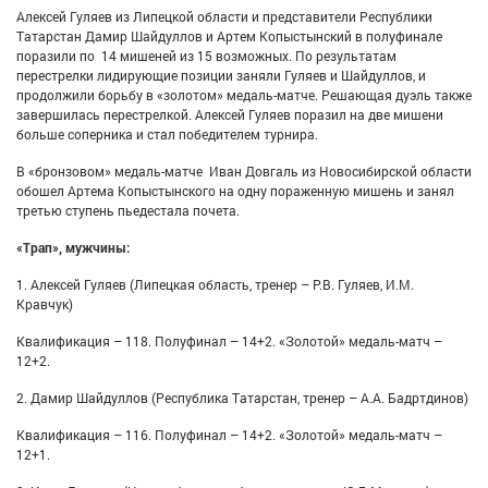
Алексей Гуляев из Липецкой области и представители Республики
Татарстан Дамир Шайдуллов и Артем Копыстынский в полуфинале
поразили по 14 мишеней из 15 возможных. По результатам
перестрелки лидирующие позиции заняли Гуляев и Шайдуллов, и
продолжили борьбу в «золотом» медаль-матче. Решающая дуэль также
завершилась перестрелкой. Алексей Гуляев поразил на две мишени
больше соперника и стал победителем турнира.
В «бронзовом» медаль-матче Иван Довгаль из Новосибирской области
обошел Артема Копыстынского на одну пораженную мишень и занял
третью ступень пьедестала почета.
«Трап», мужчины:
1. Алексей Гуляев (Липецкая область, тренер – Р.В. Гуляев, И.М.
Кравчук)
Квалификация – 118. Полуфинал – 14+2. «Золотой» медаль-матч –
12+2.
2. Дамир Шайдуллов (Республика Татарстан, тренер – А.А. Бадртдинов)
Квалификация – 116. Полуфинал – 14+2. «Золотой» медаль-матч –
12+1.