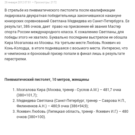
26 января 2012 07:51 —
Просмотры:
2172
В стрельбе из пневматического пистолета после квалификации
лидировала двукратная победительница закончившихся накануне
юниорских соревнований Светлана Медведева из Санкт-Петербурга. Ее
результат, 386 очков, дает право на присвоение ей звания Мастер
спорта России международного класса. К сожалению Светланы, для
победы этого не хватило. Буквально последним выстрелом ее обошла
Кира Мозгалова из Москвы. На третьем месте Любовь Яскевич из
Конь-Колодца, в итоге поднявшаяся с восьмого места. Интересно, что
и чемпионка и бронзовый призер попали в финал лишь в результате
перестрелки.
Пневматический пистолет, 10 метров, женщины
Мозгалова Кира (Москва, тренер - Суслов А.М.) – 481,7 очка
(380+101,7);
Медведева Светлана (Санкт-Петербург, тренер – Саврова Н.П.,
Филиненков А.Н.) – 480,9 очка (386+94,9);
Яскевич Любовь (Липецкая область, тренер - Яскевич И.Г.) – 480
очков (380+100).