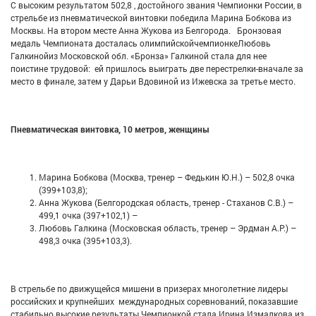
С высоким результатом 502,8 , достойного звания Чемпионки России, в
стрельбе из пневматической винтовки победила Марина Бобкова из
Москвы. На втором месте Анна Жукова из Белгорода. Бронзовая
медаль Чемпионата досталась олимпийскойчемпионкеЛюбовь
Галкинойиз Московской обл. «Бронза» Галкиной стала для нее
поистине трудовой: ей пришлось выиграть две перестрелки-вначале за
место в финале, затем у Дарьи Вдовиной из Ижевска за третье место.
Пневматическая винтовка, 10 метров, женщины
Марина Бобкова (Москва, тренер – Федькин Ю.Н.) – 502,8 очка
(399+103,8);
Анна Жукова (Белгородская область, тренер - Стаханов С.В.) –
499,1 очка (397+102,1) –
Любовь Галкина (Московская область, тренер – Эрдман А.Р.) –
498,3 очка (395+103,3).
В стрельбе по движущейся мишени в призерах многолетние лидеры
российских и крупнейших международных соревнований, показавшие
стабильно высокие результаты.Чемпионкой стала Ирина Измалкова из