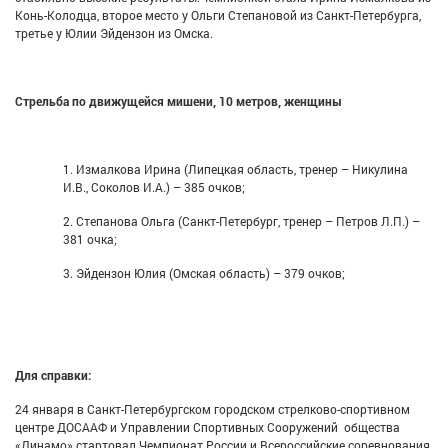
Конь-Колодца, второе место у Ольги Степановой из Санкт-Петербурга,
третье у Юлии Эйдензон из Омска.
Стрельба по движущейся мишени, 10 метров, женщины
1. Измалкова Ирина (Липецкая область, тренер – Никулина
И.В., Соколов И.А.) – 385 очков;
2. Степанова Ольга (Санкт-Петербург, тренер – Петров Л.П.) –
381 очка;
3. Эйдензон Юлия (Омская область) – 379 очков;
Для справки:
24 января в Санкт-Петербургском городском стрелково-спортивном
центре ДОСААФ и Управлении Спортивных Сооружений общества
«Динамо» стартовал Чемпионат России и Всероссийские соревнования