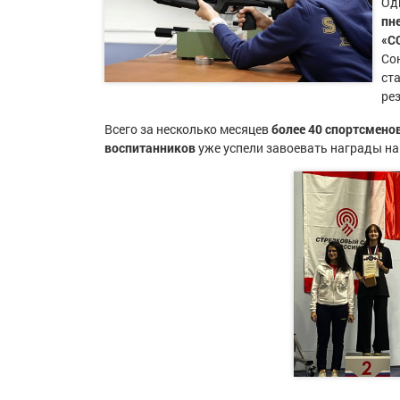
Од
пн
«С
Сою
ст
ре
Всего за несколько месяцев
более 40 спортсмено
воспитанников
уже успели завоевать награды на