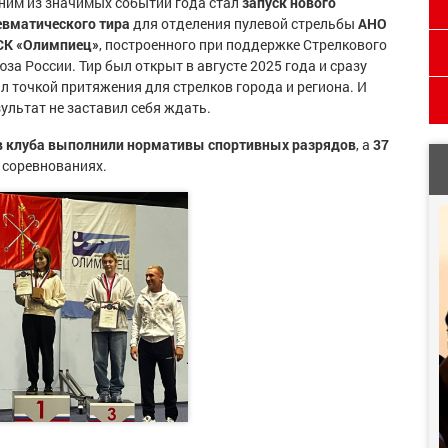
ним из значимых событий года стал
запуск
нового
евматического тира
для отделения пулевой стрельбы
АНО
СК «Олимпиец»
, построенного при поддержке Стрелкового
за России. Тир был открыт в августе 2025 года и сразу
ал точкой притяжения для стрелков города и региона. И
зультат не заставил себя ждать.
в клуба выполнили нормативы спортивных разрядов
, а
37
 соревнованиях.