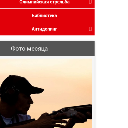
Олимпийская стрельба
Библиотека
Антидопинг
Фото месяца