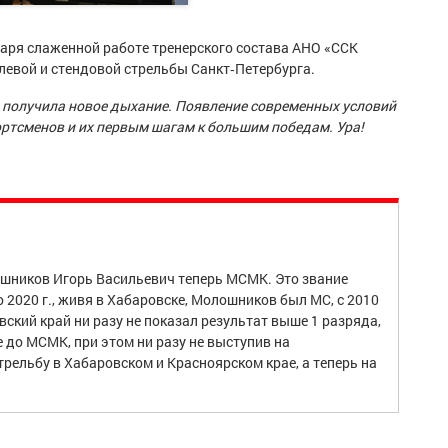
аря слаженной работе тренерского состава АНО «ССК
евой и стендовой стрельбы Санкт‑Петербурга.
ба получила новое дыхание. Появление современных условий
ортсменов и их первым шагам к большим победам. Ура!
ошников Игорь Васильевич теперь МСМК. Это звание
о 2020 г., живя в Хабаровске, Молошников был МС, с 2010
овский край ни разу не показал результат выше 1 разряда,
е до МСМК, при этом ни разу не выступив на
трельбу в Хабаровском и Красноярском крае, а теперь на