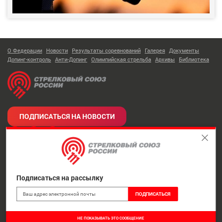
О Федерации
Новости
Результаты соревнований
Галерея
Документы
Допинг-контроль
Анти-Допинг
Олимпийская стрельба
Архивы
Библиотека
ПОДПИСАТЬСЯ НА НОВОСТИ
Мы в соц. сетях!
Тел:
+7 (495) 221-30-05
Адрес:
г. Москва
,
Лужнецкая наб, д. 8
Подписаться на рассылку
Обратная связь:
shooting@shooting-russia.ru
© 2026 Стрелковый Союз России
НЕ ПОКАЗЫВАТЬ ЭТО СООБЩЕНИЕ