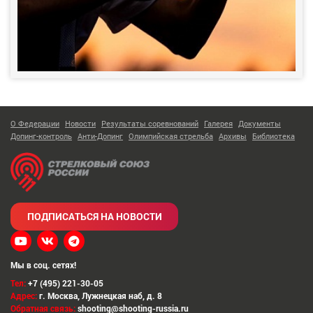
О Федерации
Новости
Результаты соревнований
Галерея
Документы
Допинг-контроль
Анти-Допинг
Олимпийская стрельба
Архивы
Библиотека
ПОДПИСАТЬСЯ НА НОВОСТИ
Мы в соц. сетях!
Тел:
+7 (495) 221-30-05
Адрес:
г. Москва
,
Лужнецкая наб, д. 8
Обратная связь:
shooting@shooting-russia.ru