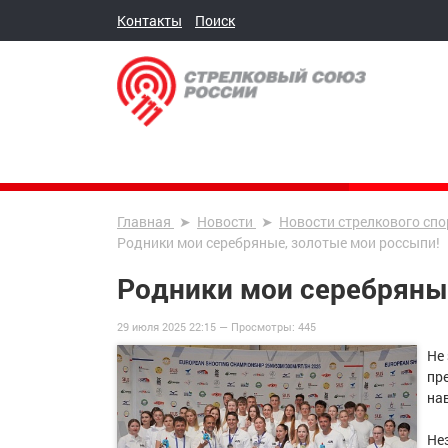
Контакты
Поиск
Главная
Новости
Новости стрелкового спо
Родники мои серебряные, золотые мои россыпи!
Родники мои серебряны
29 июля 2025 22:15 —
Просмотры:
445
Не
пр
нав
Не