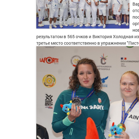
Ва
от
по
ор
но
результатом в 565 очков и Виктория Холодная из
третье место соответственно в упражнении "Писто