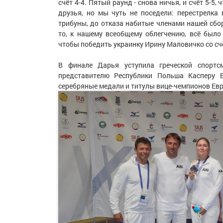
счёт 4-4. Пятый раунд - снова ничья, и счёт 5-5,
друзья, но мы чуть не поседели: перестрелка
трибуны, до отказа набитые членами нашей сбо
то, к нашему всеобщему облегчению, всё было
чтобы победить украинку Ирину Маловичко со счё
В финале Дарья уступила греческой спортс
представителю Республики Польша Касперу 
серебряные медали и титулы вице-чемпионов Ев