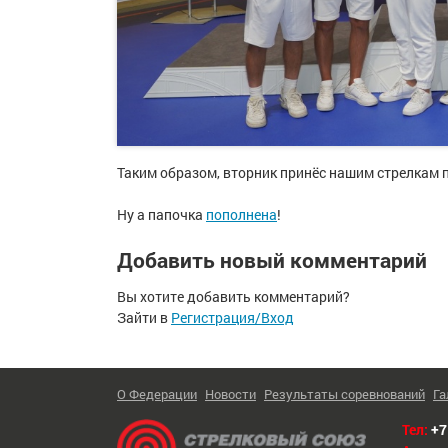
Таким образом, вторник принёс нашим стрелкам п
Ну а папочка
пополнена
!
Добавить новый комментарий
Вы хотите добавить комментарий?
Зайти в
Регистрация/Вход
О Федерации
Новости
Результаты соревнований
Га
Тел:
+7