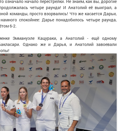
 что означало начало перестрелки. Не знаем, как вы, дорогие
 продолжалась четыре раунда! И Анатолий её выиграл, а
рной команды, просто взорвались! Что же касается Дарьи,
 намного спокойнее: Дарье понадобилось четыре раунда,
том 6-2.
менке Эммануэле Кацураки, а Анатолий - ещё одному
Бакласари. Однако же и Дарья, и Анатолий завоевали
ропы!