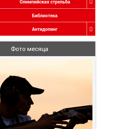
Олимпийская стрельба
Библиотека
Антидопинг
Фото месяца