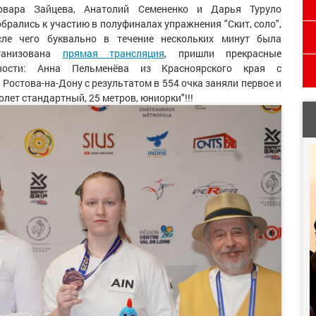
рвара Зайцева, Анатолий Семененко и Дарья Туруло
обрались к участию в полуфиналах упражнения "Скит, соло",
сле чего буквально в течение нескольких минут была
ганизована
прямая трансляция
, пришли прекрасные
вости: Анна Пельменёва из Красноярского края с
 Ростова-на-Дону с результатом в 554 очка заняли первое и
лет стандартный, 25 метров, юниорки"!!!