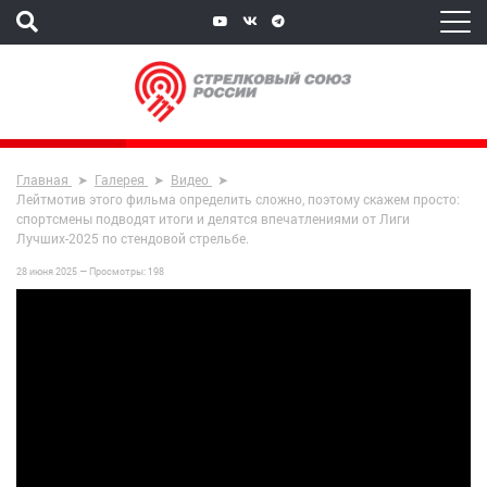
Главная
Галерея
Видео
Лейтмотив этого фильма определить сложно, поэтому скажем просто:
спортсмены подводят итоги и делятся впечатлениями от Лиги
Лучших-2025 по стендовой стрельбе.
28 июня 2025 —
Просмотры:
198