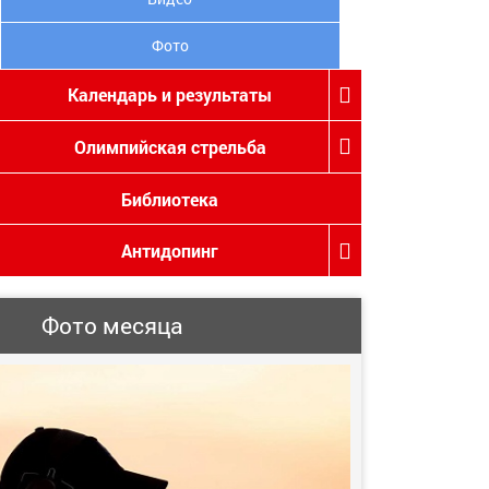
Фото
Календарь и результаты
Олимпийская стрельба
Библиотека
Антидопинг
Фото месяца