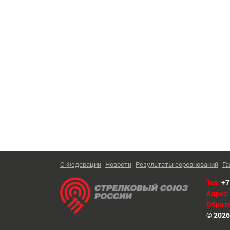
О Федерации
Новости
Результаты соревнований
Га
Тел:
+7
Адрес:
Обратн
© 2026