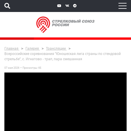
Главная
Галерея
Трансляции
Всероссийские соревнования "Юношеская лига страны по стендовой
стрельбе", с. Игнатово - трап, пара смешанная
07 мая 2026 —
Просмотры:
65