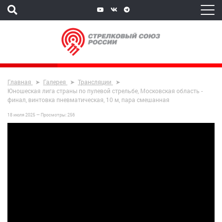
Главная
Галерея
Трансляции
Юношеская лига страны по пулевой стрельбе, Московская область -
финал, винтовка пневматическая, 10 м, пара смешанная
18 июля 2025 —
Просмотры:
256