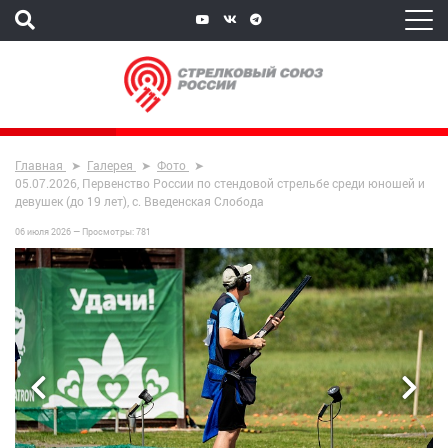
Главная
Галерея
Фото
05.07.2026, Первенство России по стендовой стрельбе среди юношей и
девушек (до 19 лет), с. Введенская Слобода
06 июля 2026 —
Просмотры:
781