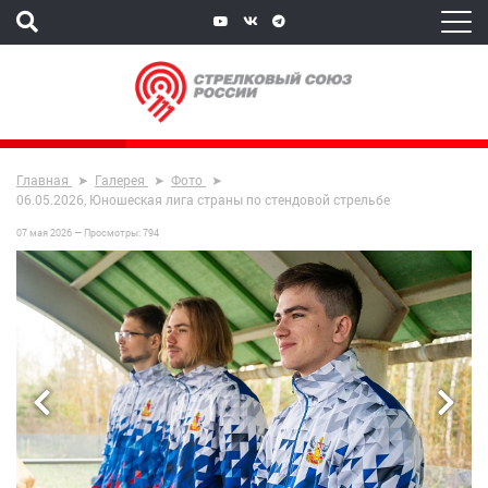
Главная
Галерея
Фото
06.05.2026, Юношеская лига страны по стендовой стрельбе
07 мая 2026 —
Просмотры:
794