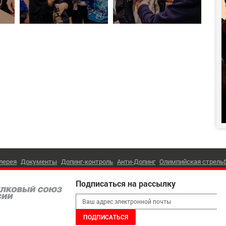
лерея
Документы
Допинг-контроль
Анти-Допинг
Олимпийская стрель
 (495) 221-30-05
Подписаться на рассылку
ПОДПИСАТЬС
г. Москва
,
Лужнецкая наб, д. 8
ая связь:
shooting@shooting-russia.ru
 Стрелковый Союз России