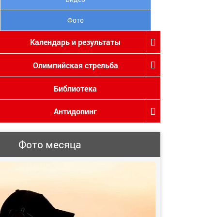
Фото
Календарь и результаты
Олимпийская стрельба
Библиотека
Антидопинг
Фото месяца