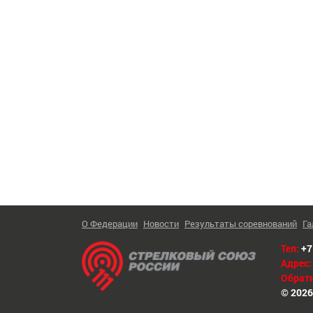
О Федерации
Новости
Результаты соревнований
Га
Тел:
+7
Адрес:
Обратн
© 2026