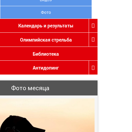
Фото
Календарь и результаты
Олимпийская стрельба
Библиотека
Антидопинг
Фото месяца