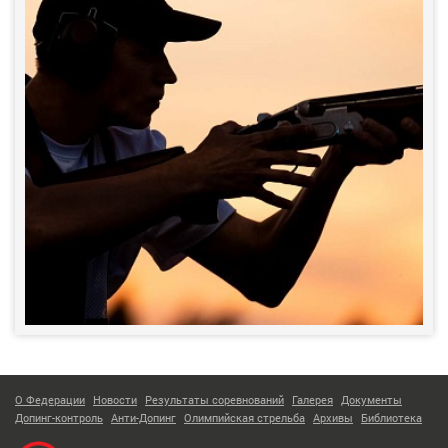
О Федерации
Новости
Результаты соревнований
Галерея
Документы
Допинг-контроль
Анти-Допинг
Олимпийская стрельба
Архивы
Библиотека