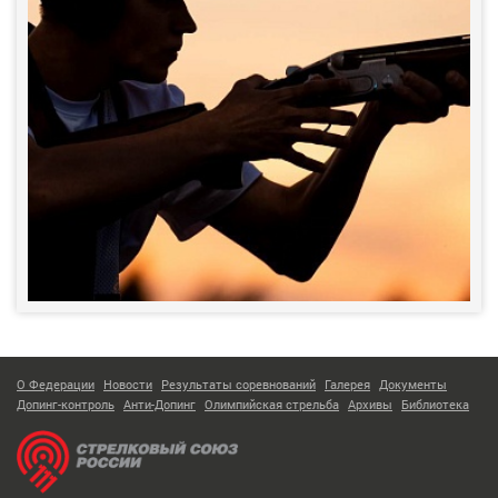
О Федерации
Новости
Результаты соревнований
Галерея
Документы
Допинг-контроль
Анти-Допинг
Олимпийская стрельба
Архивы
Библиотека