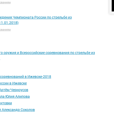
ованиям
едения Чемпионата России по стрельбе из
11.01.2018)
ованиям
о оружия и Всероссийские соревнования по стрельбе из
)
 соревнований в Ижевске-2018
оссии в Ижевске
 Артём Черноусов
ила Юлия Алипова
интовки
л Александр Соколов