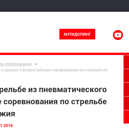
АНТИДОПИНГ
рь соревнований
о оружия и Всероссийские соревнования по стрельбе из
рельбе из пневматического
 соревнования по стрельбе
ужия
01.2018