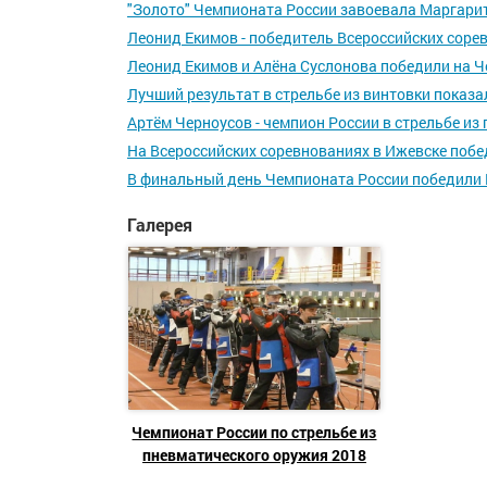
"Золото" Чемпионата России завоевала Маргари
Леонид Екимов - победитель Всероссийских соре
Леонид Екимов и Алёна Суслонова победили на Ч
Лучший результат в стрельбе из винтовки показа
Артём Черноусов - чемпион России в стрельбе из
На Всероссийских соревнованиях в Ижевске поб
В финальный день Чемпионата России победили 
Галерея
Чемпионат России по стрельбе из
пневматического оружия 2018