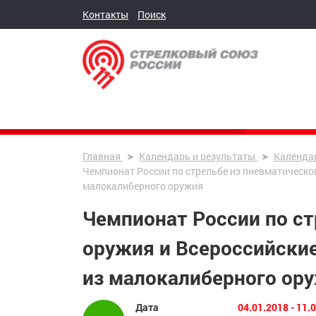
Контакты
Поиск
Главная
Календарь и результаты
Календа
Чемпионат России по стрельбе из пневматическог
малокалиберного оружия
Чемпионат России по ст
оружия и Всероссийские
из малокалиберного ор
Дата
04.01.2018 - 11.