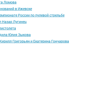
та Ломова
внований в Ижевске
емпионате России по пулевой стрельбе
л Назар Лугинец
 пистолета
едила Юлия Зыкова
Кирилл Григорьян и Екатерина Гончарова