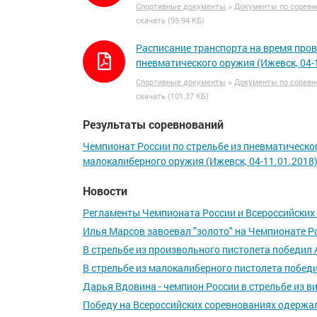
Спортивные документы
>
Документы по соревн
скачать (95.94 КБ)
Расписание транспорта на время пров
пневматического оружия (Ижевск, 04-
Спортивные документы
>
Документы по соревн
скачать (101.37 КБ)
Результаты соревнований
Чемпионат России по стрельбе из пневматическог
малокалиберного оружия (Ижевск, 04-11.01.2018
Новости
Регламенты Чемпионата России и Всероссийских
Илья Марсов завоевал "золото" на Чемпионате Р
В стрельбе из произвольного пистолета победил
В стрельбе из малокалиберного пистолета побед
Дарья Вдовина - чемпион России в стрельбе из в
Победу на Всероссийских соревнованиях одержа