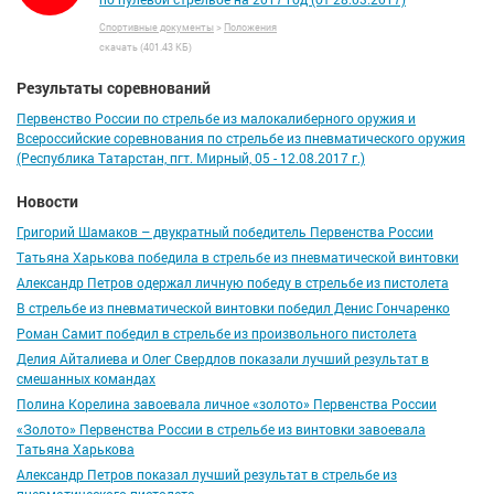
Спортивные документы
>
Положения
скачать (401.43 КБ)
Результаты соревнований
Первенство России по стрельбе из малокалиберного оружия и
Всероссийские соревнования по стрельбе из пневматического оружия
(Республика Татарстан, пгт. Мирный, 05 - 12.08.2017 г.)
Новости
Григорий Шамаков – двукратный победитель Первенства России
Татьяна Харькова победила в стрельбе из пневматической винтовки
Александр Петров одержал личную победу в стрельбе из пистолета
В стрельбе из пневматической винтовки победил Денис Гончаренко
Роман Самит победил в стрельбе из произвольного пистолета
Делия Айталиева и Олег Свердлов показали лучший результат в
смешанных командах
Полина Корелина завоевала личное «золото» Первенства России
«Золото» Первенства России в стрельбе из винтовки завоевала
Татьяна Харькова
Александр Петров показал лучший результат в стрельбе из