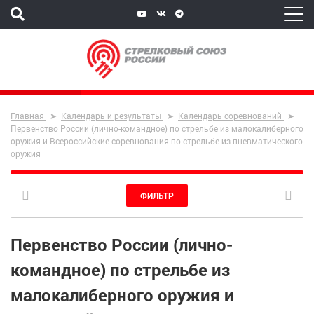
Главная
Календарь и результаты
Календарь соревнований
Первенство России (лично-командное) по стрельбе из малокалиберного
оружия и Всероссийские соревнования по стрельбе из пневматического
оружия
ФИЛЬТР
Первенство России (лично-
командное) по стрельбе из
малокалиберного оружия и