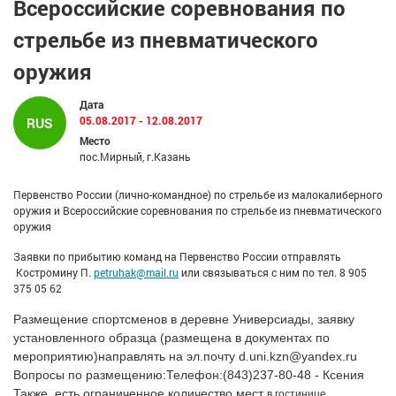
Всероссийские соревнования по
стрельбе из пневматического
оружия
Дата
05.08.2017 - 12.08.2017
RUS
Место
пос.Мирный, г.Казань
Первенство России (лично-командное) по стрельбе из малокалиберного
оружия и Всероссийские соревнования по стрельбе из пневматического
оружия
Заявки по прибытию команд на Первенство России отправлять
Костромину П.
petruhak@mail.ru
или связываться с ним по тел. 8 905
375 05 62
Размещение спортсменов в деревне Универсиады, заявку
установленного образца (размещена в документах по
мероприятию)направлять на эл.почту d.uni.kzn@yandex.ru
Вопросы по размещению:Телефон:(843)237-80-48 - Ксения
Также, есть ограниченное количество мест
в гостинице