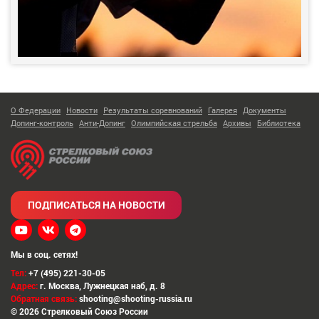
О Федерации
Новости
Результаты соревнований
Галерея
Документы
Допинг-контроль
Анти-Допинг
Олимпийская стрельба
Архивы
Библиотека
ПОДПИСАТЬСЯ НА НОВОСТИ
Мы в соц. сетях!
Тел:
+7 (495) 221-30-05
Адрес:
г. Москва
,
Лужнецкая наб, д. 8
Обратная связь:
shooting@shooting-russia.ru
© 2026 Стрелковый Союз России