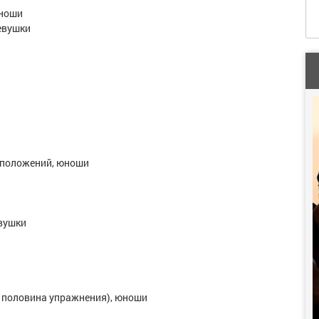
юноши
евушки
х положений, юноши
евушки
я половина упражнения), юноши