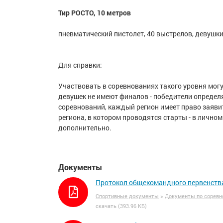
Тир РОСТО, 10 метров
пневматический пистолет, 40 выстрелов, девушк
Для справки:
Участвовать в соревнованиях такого уровня мог
девушек не имеют финалов - победители определ
соревнований, каждый регион имеет право заявит
региона, в котором проводятся старты - в лично
дополнительно.
Документы
Протокол общекомандного первенства №
Спортивные документы
>
Документы по соревн
скачать (393.96 КБ)