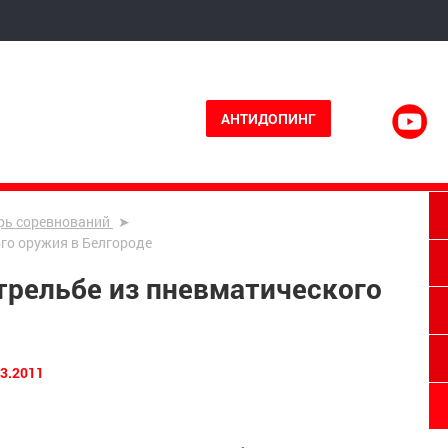
АНТИДОПИНГ
рь соревнований
ого оружия в Белгороде
трельбе из пневматического
03.2011