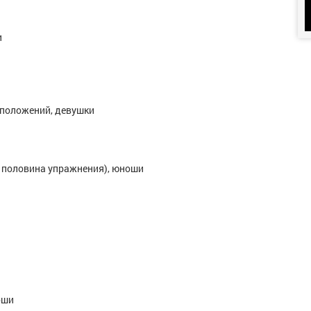
и
 положений, девушки
я половина упражнения), юноши
оши