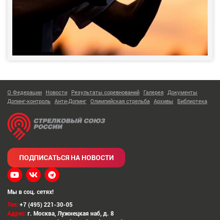
О Федерации
Новости
Результаты соревнований
Галерея
Документы
Допинг-контроль
Анти-Допинг
Олимпийская стрельба
Архивы
Библиотека
ПОДПИСАТЬСЯ НА НОВОСТИ
Мы в соц. сетях!
Тел:
+7 (495) 221-30-05
Адрес:
г. Москва
,
Лужнецкая наб, д. 8