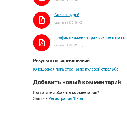
Список судей
скачать (333.39 КБ)
График движения трансферов и шаттл
скачать (538.01 КБ)
Результаты соревнований
Юношеская лига страны по пулевой стрельбе
Добавить новый комментарий
Вы хотите добавить комментарий?
Зайти в
Регистрация/Вход