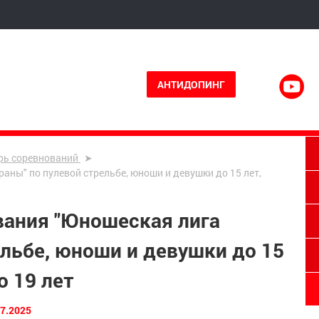
АНТИДОПИНГ
рь соревнований
аны" по пулевой стрельбе, юноши и девушки до 15 лет,
вания "Юношеская лига
ельбе, юноши и девушки до 15
о 19 лет
07.2025