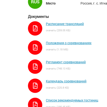
RUS
Место
Россия, г. с. Игн
Документы
Расписание трансляций
скачать (259.05 КБ)
Положения о соревнованиях
скачать (1.18 МБ)
Регламент соревнований
скачать (748.13 КБ)
Календарь соревнований
скачать (225.8 КБ)
Список рекомендуемых гостиниц
скачать (190.45 КБ)