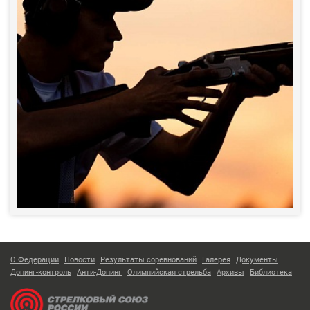
О Федерации
Новости
Результаты соревнований
Галерея
Документы
Допинг-контроль
Анти-Допинг
Олимпийская стрельба
Архивы
Библиотека