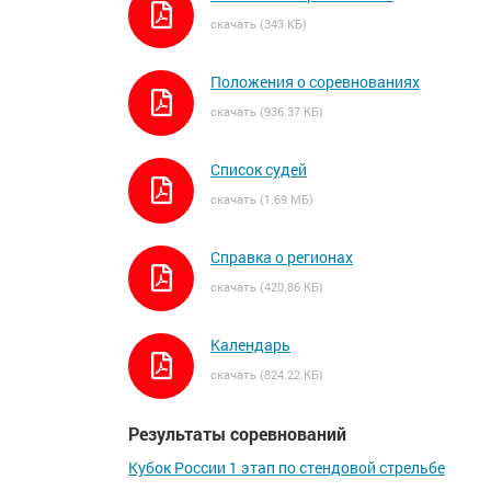
скачать (343 КБ)
Положения о соревнованиях
скачать (936.37 КБ)
Список судей
скачать (1.69 МБ)
Справка о регионах
скачать (420.86 КБ)
Календарь
скачать (824.22 КБ)
Результаты соревнований
Кубок России 1 этап по стендовой стрельбе