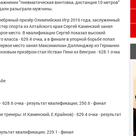
ражнении "пневматическая винтовка, дистанция 10 метров"
дали разыграли мужчины.
ребряный призёр Олимпийских Игр 2016 года, заслуженный
стер спорта из Алтайского края Сергей Каменский занял
орое место. В квалификации Сергей показал высокий
класса - 629.4 очка, а в финале в упорной борьбе попал
. Первое место занял Максимилиан Даллинджер из Германии
ронзовым призёром стал Истван Пени из Венгрии - 628.1 очка
ьбе
 628.6 очка - результат квалификации; 250.6 - финал
е тренеры: И.Каменский, Е.Крайнов) - 629.4 очка - результат
результат квалификации; 229.1 - финал