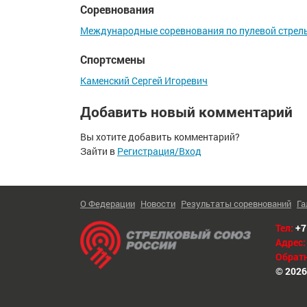
Соревнования
Международные соревнования по пулевой стрел
Спортсмены
Каменский Сергей Игоревич
Добавить новый комментарий
Вы хотите добавить комментарий?
Зайти в
Регистрация/Вход
О Федерации
Новости
Результаты соревнований
Га
Тел:
+7
Адрес:
Обратн
© 2026