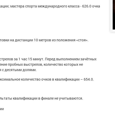
кации; мастера спорта международного класса - 626.0 очка
овки на дистанции 10 метров из положения «стоя».
стрелов за 1 час 15 минут. Перед выполнением зачётных
ение пробных выстрелов, количество которых не
я с десятыми долями.
симальное количество очков в квалификации – 654.0.
ультаты квалификации в финале не учитываются.
ии