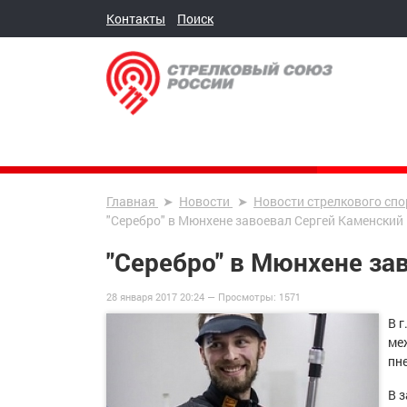
Контакты
Поиск
Главная
Новости
Новости стрелкового спо
"Серебро" в Мюнхене завоевал Сергей Каменский
"Серебро" в Мюнхене за
28 января 2017 20:24 —
Просмотры:
1571
В г
ме
пн
В 