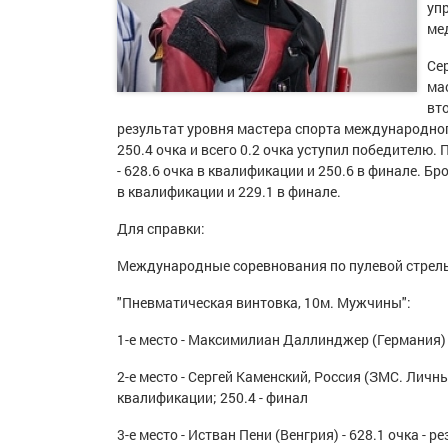
уп
ме
Се
ма
вт
результат уровня мастера спорта международного 
250.4 очка и всего 0.2 очка уступил победителю
- 628.6 очка в квалификации и 250.6 в финале. Б
в квалификации и 229.1 в финале.
Для справки:
Международные соревнования по пулевой стрел
"Пневматическая винтовка, 10м. Мужчины":
1-е место - Максимилиан Даллинджер (Германия) -
2-е место - Сергей Каменский, Россия (ЗМС. Личны
квалификации; 250.4 - финал
3-е место - Истван Пени (Венгрия) - 628.1 очка - 