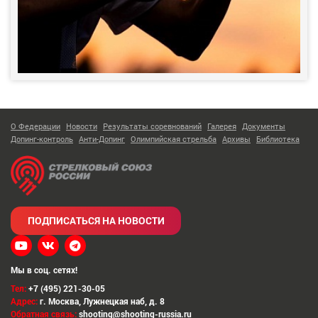
О Федерации
Новости
Результаты соревнований
Галерея
Документы
Допинг-контроль
Анти-Допинг
Олимпийская стрельба
Архивы
Библиотека
ПОДПИСАТЬСЯ НА НОВОСТИ
Мы в соц. сетях!
Тел:
+7 (495) 221-30-05
Адрес:
г. Москва
,
Лужнецкая наб, д. 8
Обратная связь:
shooting@shooting-russia.ru