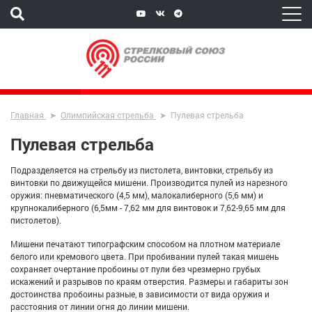
Главная
Олимпийская стрельба
Пулевая стрельба
Пулевая стрельба
Подразделяется на стрельбу из пистолета, винтовки, стрельбу из
винтовки по движущейся мишени. Производится пулей из нарезного
оружия: пневматического (4,5 мм), малокалиберного (5,6 мм) и
крупнокалиберного (6,5мм - 7,62 мм для винтовок и 7,62-9,65 мм для
пистолетов).
Мишени печатают типографским способом на плотном материале
белого или кремового цвета. При пробивании пулей такая мишень
сохраняет очертание пробоины от пули без чрезмерно грубых
искажений и разрывов по краям отверстия. Размеры и габариты зон
достоинства пробоины разные, в зависимости от вида оружия и
расстояния от линии огня до линии мишени.