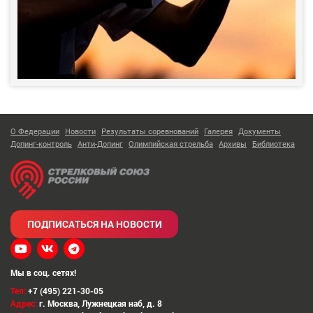
О Федерации
Новости
Результаты соревнований
Галерея
Документы
Допинг-контроль
Анти-Допинг
Олимпийская стрельба
Архивы
Библиотека
ПОДПИСАТЬСЯ НА НОВОСТИ
Мы в соц. сетях!
Тел:
+7 (495) 221-30-05
Адрес:
г. Москва
,
Лужнецкая наб, д. 8