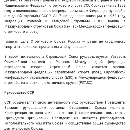
До него за развитие пулевой и стендовой стрельбы в стране отвечала
Национальная Федерация стрелкового спорта СССР, основанная в 1959
году и являющаяся, в свою очередь, преемником Федерации пулевой и
стендовой стрельбы СССР. За 7 лет до реорганизации, в 1952 году,
Федерация пулевой и стендовой стрельбы СССР вошла в
Международный стрелковый Союз (сейчас - Международная федерация
стрелкового спорта).
Главная цель Стрелкового Союза России — развитие стрелкового
спорта, его широкая пропаганда и популяризация.
В своей деятельности Стрелковый Союз руководствуется Уставом,
Олимпийской хартией и Уставом Международной федерации
стрелкового спорта. Стрелковый Союз является членом
Международной федерации стрелкового спорта (ISSF), Европейской
конфедерации стрелкового спорта (ESC), и Международной федерации
стрельбы из спортивно-охотничьего оружия(FITASC).
Руководство ССР
ССР ос
уществляет свою деятельность под руководством Президента.
Высшим руководящим органом Стрелкового Союза является
Конференция, которая избирает состав Исполнительного комитета и
Президента Организации. Президент ССР является руководителем
Исполнительного комитета Союза и осуществляет общее руководство
деятельностью Союза.