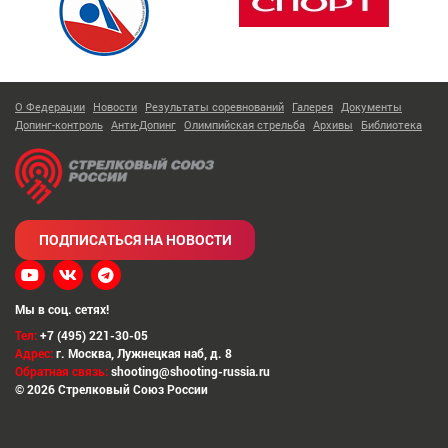
О Федерации
Новости
Результаты соревнований
Галерея
Документы
Допинг-контроль
Анти-Допинг
Олимпийская стрельба
Архивы
Библиотека
ПОДПИСАТЬСЯ НА НОВОСТИ
Мы в соц. сетях!
Тел:
+7 (495) 221-30-05
Адрес:
г. Москва
,
Лужнецкая наб, д. 8
Обратная связь:
shooting@shooting-russia.ru
© 2026 Стрелковый Союз России