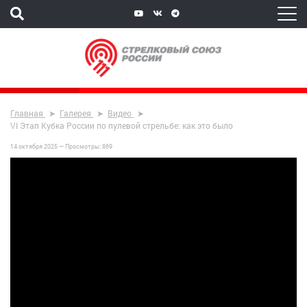
Главная
Галерея
Видео
VI Этап Кубка России по пулевой стрельбе: как это было
14 октября 2025 —
Просмотры:
869