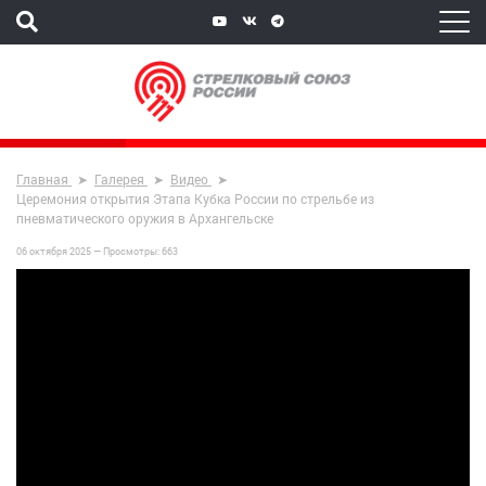
Главная
Галерея
Видео
Церемония открытия Этапа Кубка России по стрельбе из
пневматического оружия в Архангельске
06 октября 2025 —
Просмотры:
663