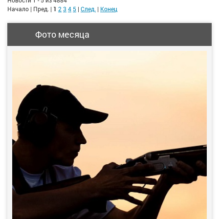
Новости 1 - 5 из 4884
Начало | Пред. |
1
2
3
4
5
|
След.
|
Конец
Фото месяца