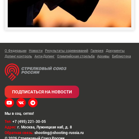
О Федерации
Новости
Результаты соревнований
Галерея
Документы
Допинг-контроль
Анти-Допинг
Олимпийская стрельба
Архивы
Библиотека
ПОДПИСАТЬСЯ НА НОВОСТИ
Мы в соц. сетях!
Тел:
+7 (495) 221-30-05
Адрес:
г. Москва
,
Лужнецкая наб, д. 8
Обратная связь:
shooting@shooting-russia.ru
© 2026 Стрелковый Союз России