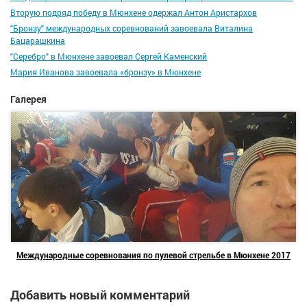
Вторую подряд победу в Мюнхене одержал Антон Аристархов
"Бронзу" международных соревнований завоевала Виталина
Бацарашкина
"Серебро" в Мюнхене завоевал Сергей Каменский
Мария Иванова завоевала «бронзу» в Мюнхене
Галерея
Международные соревнования по пулевой стрельбе в Мюнхене 2017
Добавить новый комментарий