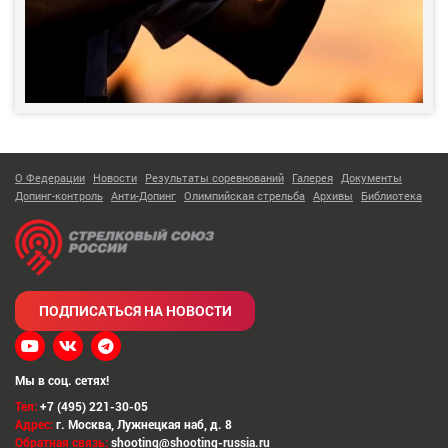
О Федерации
Новости
Результаты соревнований
Галерея
Документы
Допинг-контроль
Анти-Допинг
Олимпийская стрельба
Архивы
Библиотека
ПОДПИСАТЬСЯ НА НОВОСТИ
Мы в соц. сетях!
Тел:
+7 (495) 221-30-05
Адрес:
г. Москва
,
Лужнецкая наб, д. 8
Обратная связь:
shooting@shooting-russia.ru